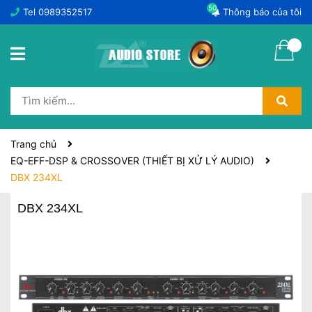
50
Tel
0989352517
Thông báo của tôi
Trang chủ
EQ-EFF-DSP & CROSSOVER (THIẾT BỊ XỬ LÝ AUDIO)
DBX 234XL
DBX 234XL