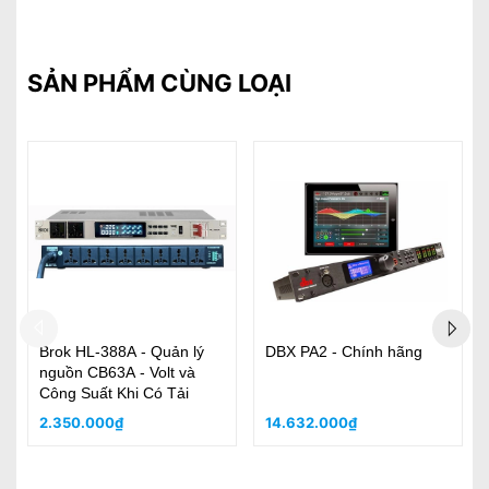
SẢN PHẨM CÙNG LOẠI
Brok HL-388A - Quản lý
DBX PA2 - Chính hãng
nguồn CB63A - Volt và
Công Suất Khi Có Tải
2.350.000₫
14.632.000₫