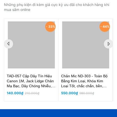
Những phụ kiện đi kèm giá cực kỳ ưu đãi cho khách hàng khi
mua sắm online
%
- 33%
- 44%
TAD-057 Cặp Dây Tín Hiệu
Chân Mic ND-303 - Toàn Bộ
Canon 1M, Jack Lidge Chân
Bằng Kim Loại, Khóa Kim
Mạ Bạc, Dây Chóng Nhiễu,
Loại Tốt, chắc chắn, bền,
Siêu Sạch
thân micro đường kính 2.5cm
140.000₫
550.000₫
210.000₫
980.000₫