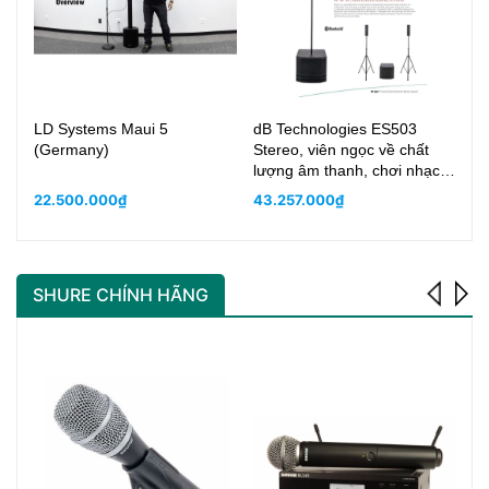
LD Systems Maui 5
dB Technologies ES503
AN
(Germany)
Stereo, viên ngọc về chất
It
lượng âm thanh, chơi nhạc -
nghe nhạc đẳng cấp luxury
22.500.000₫
43.257.000₫
21
SHURE CHÍNH HÃNG