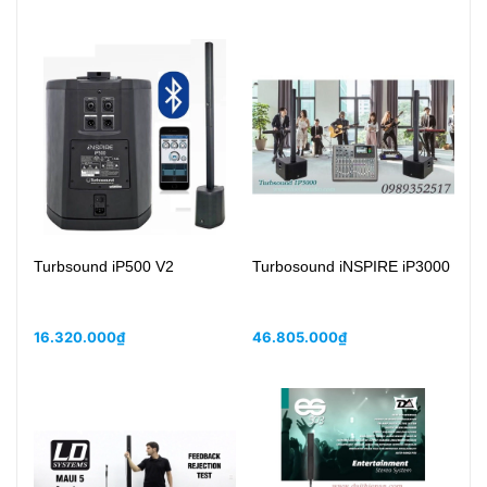
Turbsound iP500 V2
Turbosound iNSPIRE iP3000
dB
M
16.320.000₫
46.805.000₫
3