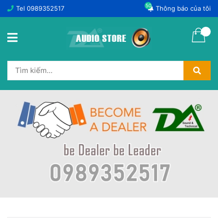
50
Tel
0989352517
Thông báo của tôi