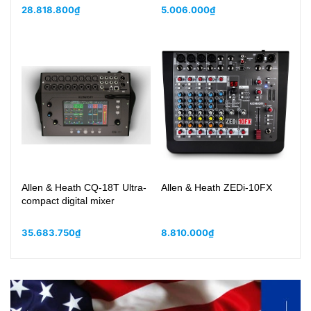
28.818.800₫
5.006.000₫
9.
Allen & Heath CQ-18T Ultra-
Allen & Heath ZEDi-10FX
Al
compact digital mixer
N
35.683.750₫
8.810.000₫
1