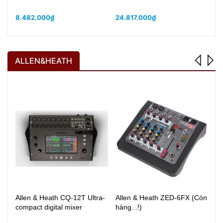
8.482.000₫
24.817.000₫
8.
ALLEN&HEATH
Allen & Heath CQ-12T Ultra-
Allen & Heath ZED-6FX (Còn
Al
compact digital mixer
hàng...!)
Ka