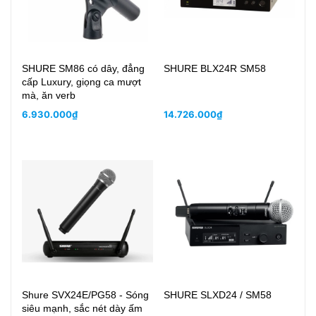
SHURE SM86 có dây, đẳng
SHURE BLX24R SM58
S
cấp Luxury, giọng ca mượt
5M
mà, ăn verb
Si
6.930.000₫
14.726.000₫
4.
Shure SVX24E/PG58 - Sóng
SHURE SLXD24 / SM58
S
siêu mạnh, sắc nét dày ấm