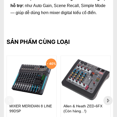
hỗ trợ:
như Auto Gain, Scene Recall, Simple Mode
— giúp dễ dùng hơn mixer digital kiểu cổ điển.
SẢN PHẨM CÙNG LOẠI
FX
Behringer Flow 8
Allen & Heath ZED-10FX
Karaoke S-Vip