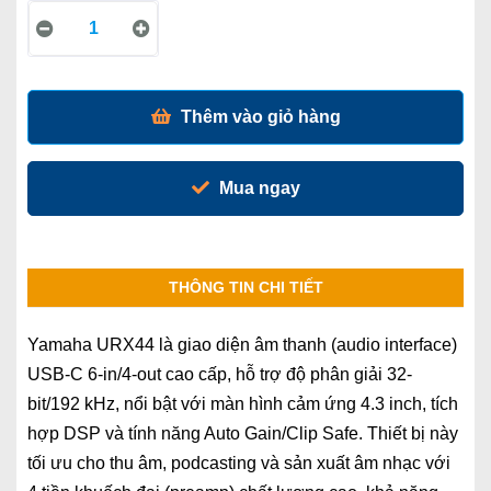
Thêm vào giỏ hàng
Mua ngay
THÔNG TIN CHI TIẾT
Yamaha URX44 là giao diện âm thanh (audio interface)
USB-C 6-in/4-out cao cấp, hỗ trợ độ phân giải 32-
bit/192 kHz, nổi bật với màn hình cảm ứng 4.3 inch, tích
hợp DSP và tính năng Auto Gain/Clip Safe. Thiết bị này
tối ưu cho thu âm, podcasting và sản xuất âm nhạc với