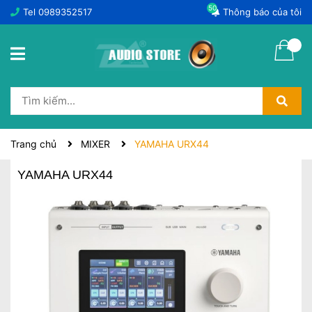
50
Tel
0989352517
Thông báo của tôi
Trang chủ
MIXER
YAMAHA URX44
YAMAHA URX44