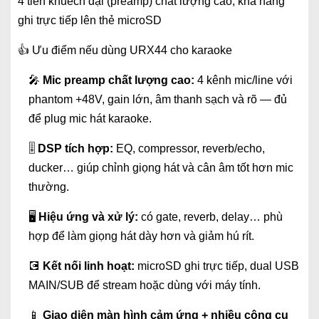
4 tiền khuếch đại (preamp) chất lượng cao, khả năng
ghi trực tiếp lên thẻ microSD
👍 Ưu điểm nếu dùng URX44 cho karaoke
🎤
Mic preamp chất lượng cao:
4 kênh mic/line với
phantom +48V, gain lớn, âm thanh sạch và rõ — đủ
để plug mic hát karaoke.
🎚
DSP tích hợp:
EQ, compressor, reverb/echo,
ducker… giúp chỉnh giọng hát và cân âm tốt hơn mic
thường.
🖥
Hiệu ứng và xử lý:
có gate, reverb, delay… phù
hợp để làm giọng hát dày hơn và giảm hú rít.
💽
Kết nối linh hoạt:
microSD ghi trực tiếp, dual USB
MAIN/SUB để stream hoặc dùng với máy tính.
📱
Giao diện màn hình cảm ứng + nhiều công cụ