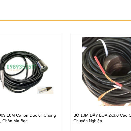
- 33%
 Dây Canon 1M, Jack Lidge
MS06 - Bó 6M Dây Loa 1.5x2 
 Mạ Bạc
100% Dàn Hifi & Karaoke