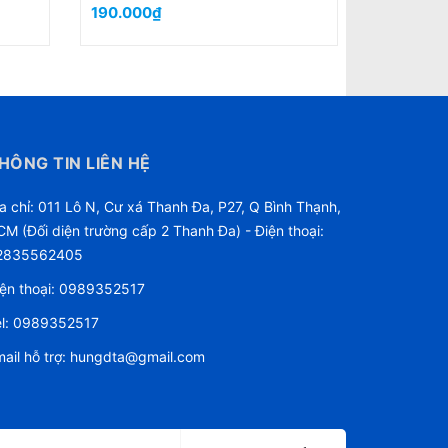
480.000₫
188.000
660.000₫
HÔNG TIN LIÊN HỆ
a chỉ: 011 Lô N, Cư xá Thanh Đa, P27, Q Bình Thạnh,
M (Đối diện trường cấp 2 Thanh Đa) - Điện thoại:
2835562405
ện thoại:
0989352517
l:
0989352517
ail hỗ trợ:
hungdta@gmail.com