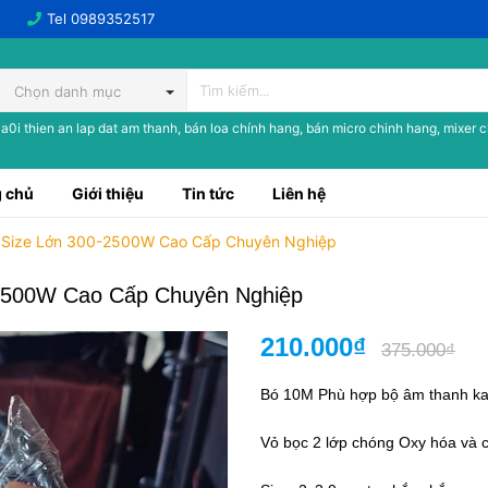
Tel
0989352517
Chọn danh mục
a0i thien an lap dat am thanh, bán loa chính hang, bán micro chinh hang, mixer 
 chủ
Giới thiệu
Tin tức
Liên hệ
 Size Lớn 300-2500W Cao Cấp Chuyên Nghiệp
2500W Cao Cấp Chuyên Nghiệp
210.000₫
375.000₫
Bó 10M Phù hợp bộ âm thanh ka
Vỏ bọc 2 lớp chóng Oxy hóa và 