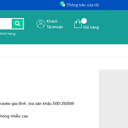
50
Thông báo của tôi
Khách
Tài khoản
Giỏ hàng
chính hang
raoke gia đình, loa sân khấu 500-2500W
chóng nhiễu cao