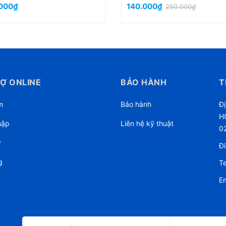
000₫
126.000₫
105.000₫
Ợ ONLINE
BẢO HÀNH
T
m
Bảo hành
Đị
HC
hập
Liên hệ kỹ thuật
0
ý
Đi
g
Te
Em