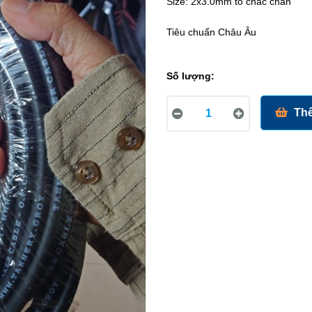
Size: 2x3.0mm to chắc chắn
Tiêu chuẩn Châu Âu
Số lượng:
Thê