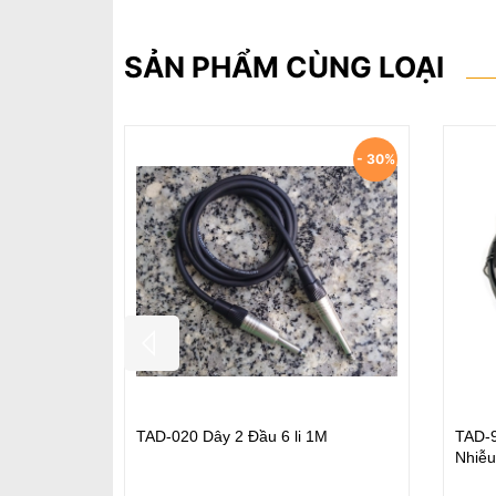
SẢN PHẨM CÙNG LOẠI
Y Jack
TAD-02 Dây Micro 6.3mm & XLR
TAD-056
ốt
Female cable 5M - High Quality
Chân
Microphone