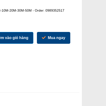
M-10M-20M-30M-50M - Order: 0989352517
m vào giỏ hàng
Mua ngay