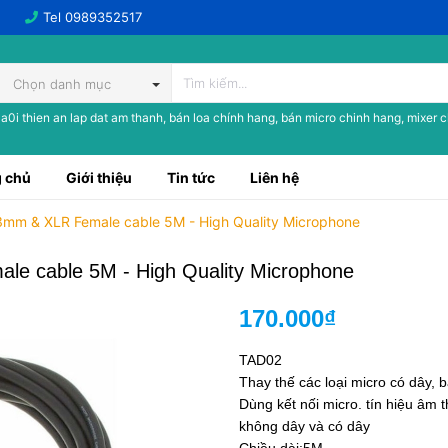
Tel
0989352517
Chọn danh mục
a0i thien an lap dat am thanh, bán loa chính hang, bán micro chinh hang, mixer 
 chủ
Giới thiệu
Tin tức
Liên hệ
3mm & XLR Female cable 5M - High Quality Microphone
e cable 5M - High Quality Microphone
170.000₫
TAD02
Thay thế các loại micro có dây,
Dùng kết nối micro. tín hiệu âm 
không dây và có dây