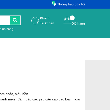
50
Thông báo của tôi
Khách
Tài khoản
Giỏ hàng
chính hang
 bám chắc, siêu bền
thanh mixer đảm bảo các yêu cầu cao các loại micro