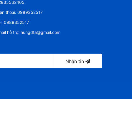
2835562405
ện thoại:
0989352517
l:
0989352517
ail hỗ trợ:
hungdta@gmail.com
Nhận tin