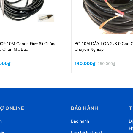
- Bó 6M Dây Loa 1.5x2 Đồng
30M Dây Micro. Dây Tín Hiệu 
Dàn Hifi & Karaoke
Cao Cấp Chóng Nhiễu Có Dây
Dây Dù, Lớp Bạc, Siêu Mãnh
000₫
480.000₫
660.000₫
Ợ ONLINE
BẢO HÀNH
T
m
Bảo hành
Đị
HC
hập
Liên hệ kỹ thuật