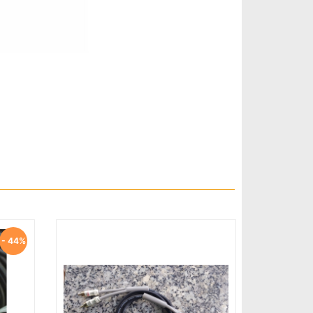
- 27%
- 44%