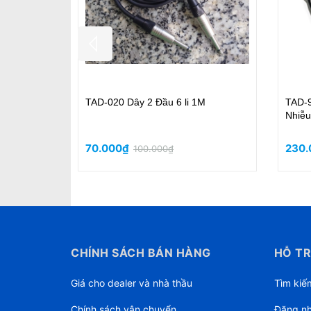
Y Jack
TAD-056 Dây Canon 1M, Jack Lidge
MS06 
ốt
Chân Mạ Bạc
100% 
70.000₫
126.
105.000₫
CHÍNH SÁCH BÁN HÀNG
HỖ TR
Giá cho dealer và nhà thầu
Tìm kiế
Chính sách vận chuyển
Đăng n