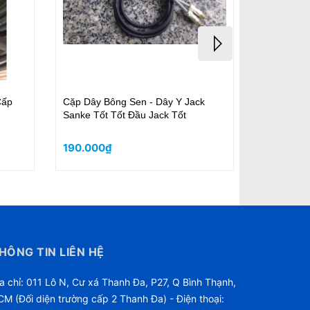
XLR
Bó 15M Dây Cao Cấp Size Lớn 300-
YS-322R - 
 Xoắn,
2500W Cao Cấp Chuyên Nghiệp
hoa sen dù
Nhạc
210.000₫
188.000
375.000₫
HÔNG TIN LIÊN HỆ
a chỉ: 011 Lô N, Cư xá Thanh Đa, P27, Q Bình Thạnh,
M (Đối diện trường cấp 2 Thanh Đa) - Điện thoại: