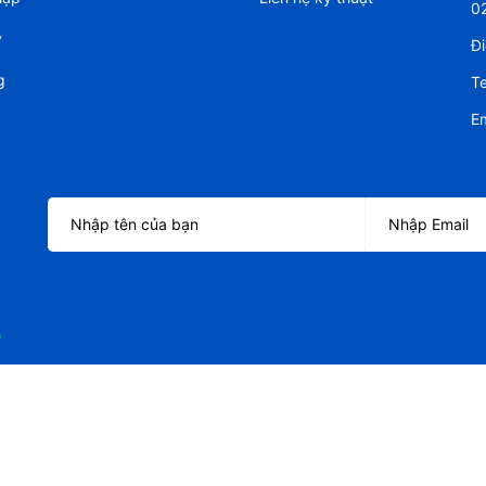
0
ý
Đi
g
Te
Em
o