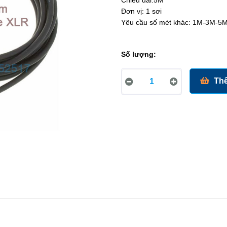
Chiều dài:5M
Đơn vị: 1 sơi
Yêu cầu số mét khác: 1M-3M-5
Số lượng:
Thê