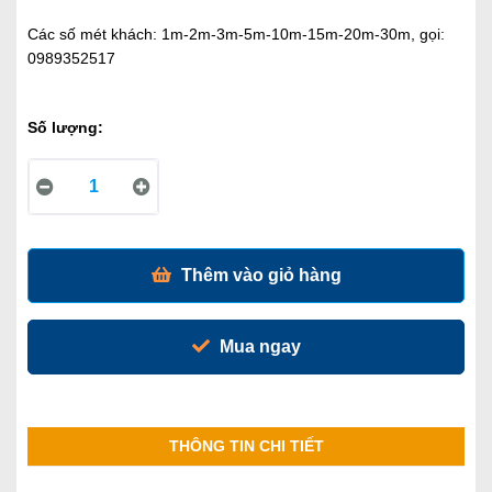
Các số mét khách: 1m-2m-3m-5m-10m-15m-20m-30m, gọi:
0989352517
Số lượng:
Thêm vào giỏ hàng
Mua ngay
THÔNG TIN CHI TIẾT