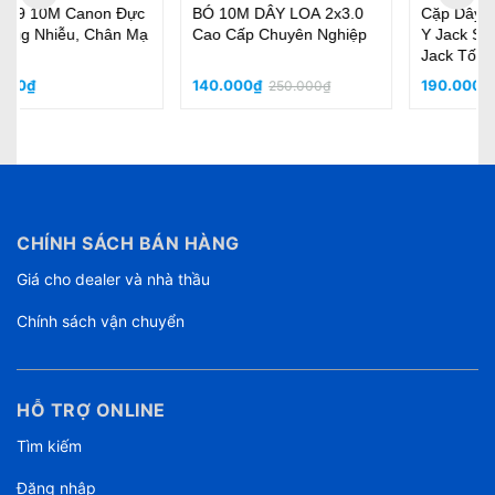
BÓ 10M DÂY LOA 2x3.0
Cặp Dây Bông Sen - Dây
Cao Cấp Chuyên Nghiệp
Y Jack Sanke Tốt Tốt Đầu
Jack Tốt
140.000₫
190.000₫
250.000₫
CHÍNH SÁCH BÁN HÀNG
Giá cho dealer và nhà thầu
Chính sách vận chuyển
HỖ TRỢ ONLINE
Tìm kiếm
Đăng nhập