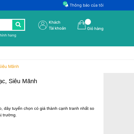
50
Thông báo của tôi
Khách
Tài khoản
Giỏ hàng
chính hang
Siêu Mãnh
ạc, Siêu Mãnh
o, dây tuyển chọn có giá thành cạnh tranh nhất so
hị trường.