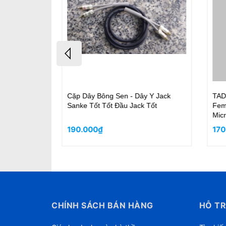
Y Jack
TAD-02 Dây Micro 6.3mm & XLR
TAD-056
ốt
Female cable 5M - High Quality
Chân
Microphone
170.000₫
70.
CHÍNH SÁCH BÁN HÀNG
HỖ TR