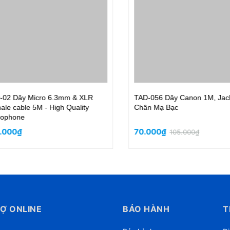
 Dây Canon 1M, Jack Lidge
MS06 - Bó 6M Dây Loa 1.5x2 
 Mạ Bạc
100% Dàn Hifi & Karaoke
000₫
126.000₫
105.000₫
Ợ ONLINE
BẢO HÀNH
T