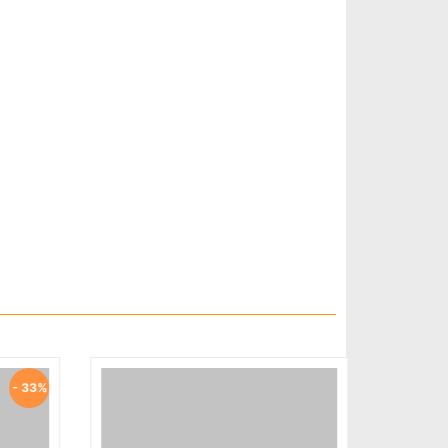
- 44%