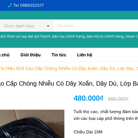
Tel
0989352517
Chọn danh mục
a0i thien an lap dat am thanh, bán loa chính hang, bán micro chinh hang, mixer 
 chủ
Giới thiệu
Tin tức
Liên hệ
Tín Hiệu XLR Cao Cấp Chóng Nhiễu Có Dây Xoắn, Dây Dù, Lớp Bạc, 
ao Cấp Chóng Nhiễu Có Dây Xoắn, Dây Dù, Lớp B
480.000₫
660.000₫
Tuổi thọ cao, chất lượng đảm bả
với các loại cáp phổ thông trên t
Chiều Dài 10M