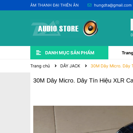
ÂM THANH ĐẠI THIÊN ÂN
hungdta@gmail.com
D
DANH MỤC SẢN PHẨM
Trang
Xem thêm
USED QUA SỬ DỤNG 💥
LẮP ĐẶT ÂM THANH
CHO THUÊ & DỊCH VỤ
PHỤ KIỆN ÂM THANH
DÂY JACK
SOUNDCARD-PRE-AMP-DAC
EQ - EFF - DSP & CROSSOVER
DSP KARAOKE (VANG SỐ)
Trang chủ
DÂY JACK
30M Dây Micro. Dây 
30M Dây Micro. Dây Tín Hiệu XLR C