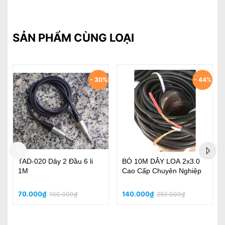
SẢN PHẨM CÙNG LOẠI
30%
- 44%
BÓ 10M DÂY LOA 2x3.0
Cặp Dây Bông Sen - Dây
Cao Cấp Chuyên Nghiệp
Y Jack Sanke Tốt Tốt Đầu
Jack Tốt
140.000₫
190.000₫
250.000₫