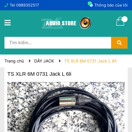
50
Tel
0989352517
Thông báo của tôi
Trang chủ
DÂY JACK
TS XLR 6M 0731 Jack L 6li
TS XLR 6M 0731 Jack L 6li