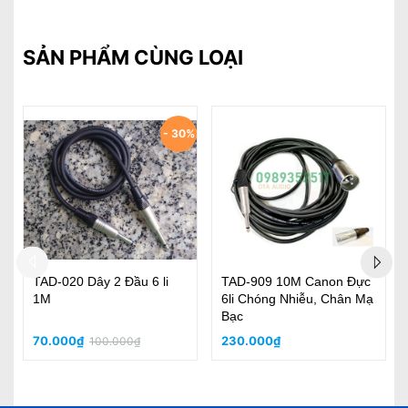
SẢN PHẨM CÙNG LOẠI
- 44%
BÓ 10M DÂY LOA 2x3.0
Cặp Dây Bông Sen - Dây
Cao Cấp Chuyên Nghiệp
Y Jack Sanke Tốt Tốt Đầu
Jack Tốt
140.000₫
190.000₫
250.000₫