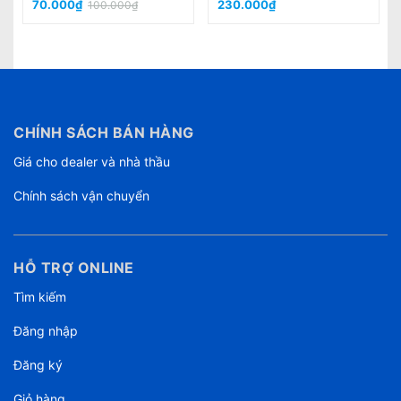
70.000₫
230.000₫
1
100.000₫
CHÍNH SÁCH BÁN HÀNG
Giá cho dealer và nhà thầu
Chính sách vận chuyển
HỖ TRỢ ONLINE
Tìm kiếm
Đăng nhập
Đăng ký
Giỏ hàng