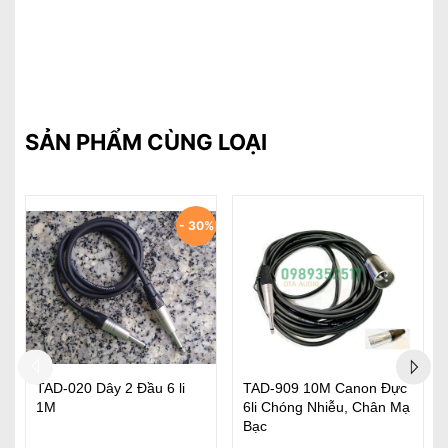
SẢN PHẨM CÙNG LOẠI
- 30%
TAD-020 Dây 2 Đầu 6 li
TAD-909 10M Canon Đực
B
1M
6li Chóng Nhiễu, Chân Mạ
C
Bạc