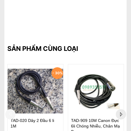
SẢN PHẨM CÙNG LOẠI
- 44%
BÓ 10M DÂY LOA 2x3.0
Cặp Dây Bông Sen - Dây
Cao Cấp Chuyên Nghiệp
Y Jack Sanke Tốt Tốt Đầu