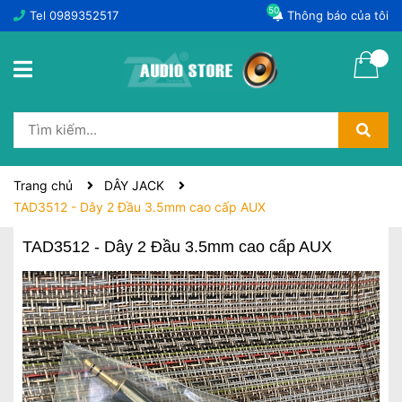
50
Tel
0989352517
Thông báo của tôi
Trang chủ
DÂY JACK
TAD3512 - Dây 2 Đầu 3.5mm cao cấp AUX
TAD3512 - Dây 2 Đầu 3.5mm cao cấp AUX