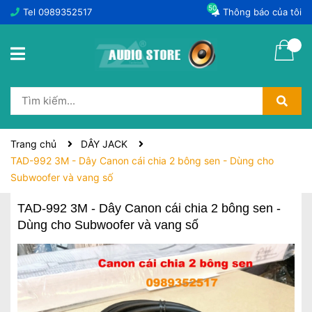
50
Tel
0989352517
Thông báo của tôi
Trang chủ
DÂY JACK
TAD-992 3M - Dây Canon cái chia 2 bông sen - Dùng cho
Subwoofer và vang số
TAD-992 3M - Dây Canon cái chia 2 bông sen -
Dùng cho Subwoofer và vang số