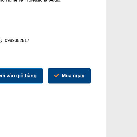
ho Home và Professional Audio.
 lý: 0989352517
m vào giỏ hàng
Mua ngay