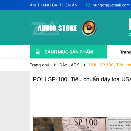
ÂM THANH ĐẠI THIÊN ÂN
hungdta@gmail.com
D
DANH MỤC SẢN PHẨM
Trang
Xem thêm
USED QUA SỬ DỤNG 💥
LẮP ĐẶT ÂM THANH
CHO THUÊ & DỊCH VỤ
PHỤ KIỆN ÂM THANH
DÂY JACK
SOUNDCARD-PRE-AMP-DAC
EQ - EFF - DSP & CROSSOVER
DSP KARAOKE (VANG SỐ)
Trang chủ
DÂY JACK
POLI SP-100, Tiêu ch
POLI SP-100, Tiêu chuẩn dây loa US