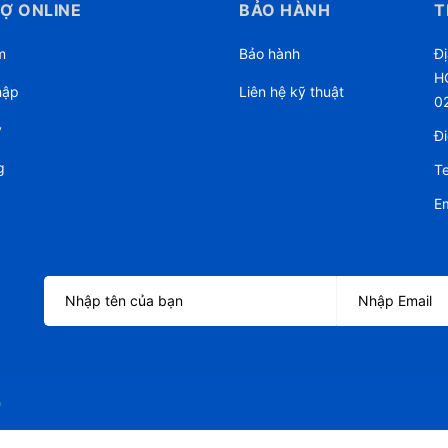
Ợ ONLINE
BẢO HÀNH
T
m
Bảo hành
Đị
HC
hập
Liên hệ kỹ thuật
0
ý
Đi
g
Te
Em
o