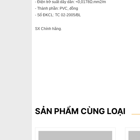
- Điện trở suất dây dẫn: <0,0178Ω.mm2/m
- Thành phần: PVC, đồng
- Số ĐKCL: TC 02-2005/BL
SX Chính hãng.
SẢN PHẨM CÙNG LOẠI