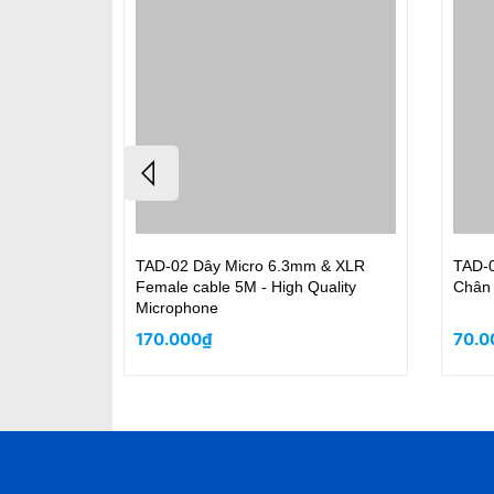
Y Jack
TAD-02 Dây Micro 6.3mm & XLR
TAD-056
ốt
Female cable 5M - High Quality
Chân
Microphone
170.000₫
70.