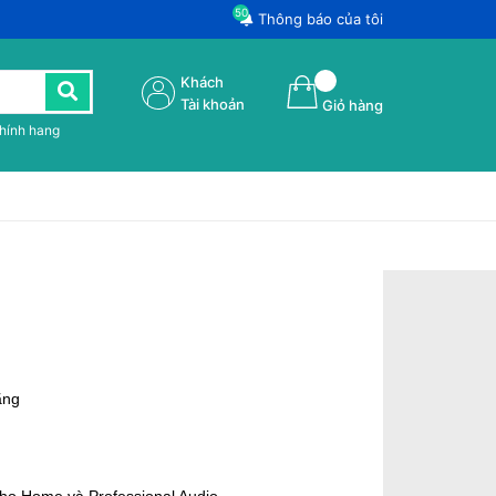
50
Thông báo của tôi
Khách
Tài khoản
Giỏ hàng
chính hang
ãng