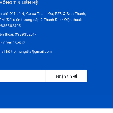
HÔNG TIN LIÊN HỆ
a chỉ: 011 Lô N, Cư xá Thanh Đa, P27, Q Bình Thạnh,
M (Đối diện trường cấp 2 Thanh Đa) - Điện thoại:
2835562405
ện thoại:
0989352517
l:
0989352517
ail hỗ trợ:
hungdta@gmail.com
Nhận tin