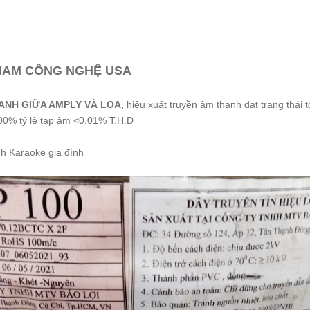
 NAM CÔNG NGHỆ USA
HANH GIỮA AMPLY VÀ LOA,
hiệu xuất truyền âm thanh đạt trạng thái 
100% tỷ lệ tạp âm <0.01% T.H.D
h Karaoke gia đình