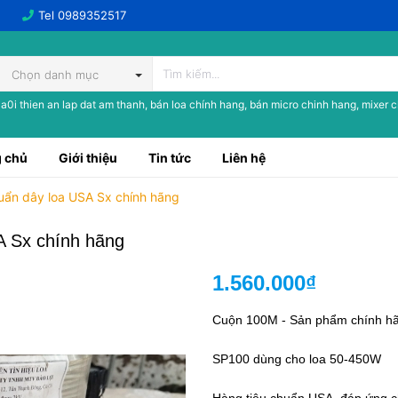
Tel
0989352517
Chọn danh mục
a0i thien an lap dat am thanh, bán loa chính hang, bán micro chinh hang, mixer 
 chủ
Giới thiệu
Tin tức
Liên hệ
uẩn dây loa USA Sx chính hãng
A Sx chính hãng
1.560.000₫
Cuộn 100M - Sản phẩm chính h
SP100 dùng cho loa 50-450W