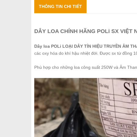
THÔNG TIN CHI TIẾT
DÂY LOA CHÍNH HÃNG POLi SX VIỆT
Dây loa POLi LOẠI DÂY TÍN HIỆU TRUYỀN ÂM T
các oxy hóa do khí hậu nhiệt đới. Được sx từ đồng 
Phù hợp cho những loa công suất 250W và Âm Than