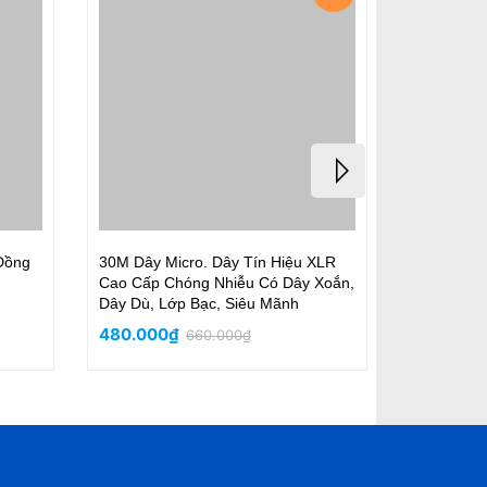
Đồng
30M Dây Micro. Dây Tín Hiệu XLR
Bó 15M Dâ
Cao Cấp Chóng Nhiễu Có Dây Xoắn,
2500W Cao
Dây Dù, Lớp Bạc, Siêu Mãnh
480.000₫
210.000
660.000₫